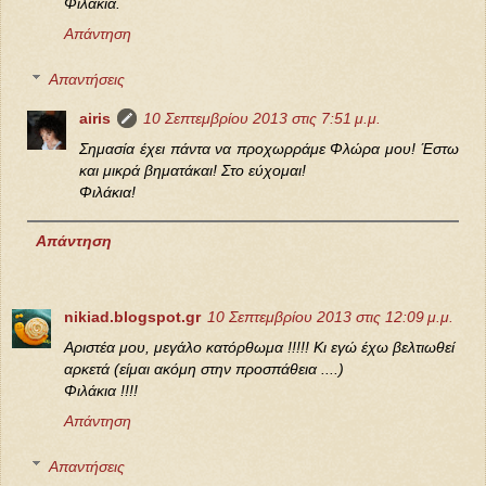
Φιλάκια.
Απάντηση
Απαντήσεις
airis
10 Σεπτεμβρίου 2013 στις 7:51 μ.μ.
Σημασία έχει πάντα να προχωρράμε Φλώρα μου! Έστω
και μικρά βηματάκαι! Στο εύχομαι!
Φιλάκια!
Απάντηση
nikiad.blogspot.gr
10 Σεπτεμβρίου 2013 στις 12:09 μ.μ.
Αριστέα μου, μεγάλο κατόρθωμα !!!!! Κι εγώ έχω βελτιωθεί
αρκετά (είμαι ακόμη στην προσπάθεια ....)
Φιλάκια !!!!
Απάντηση
Απαντήσεις