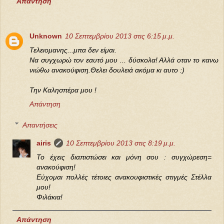
Απάντηση
Unknown
10 Σεπτεμβρίου 2013 στις 6:15 μ.μ.
Τελειομανης...μπα δεν είμαι.
Να συγχωρώ τον εαυτό μου ... δύσκολα! Αλλά οταν το κανω
νιώθω ανακούφιση.Θελει δουλειά ακόμα κι αυτο :)
Την Καλησπέρα μου !
Απάντηση
Απαντήσεις
airis
10 Σεπτεμβρίου 2013 στις 8:19 μ.μ.
Το έχεις διαπιστώσει και μόνη σου : συγχώρεση=
ανακούφιση!
Εύχομαι πολλές τέτοιες ανακουφιστικές στιγμές Στέλλα
μου!
Φιλάκια!
Απάντηση