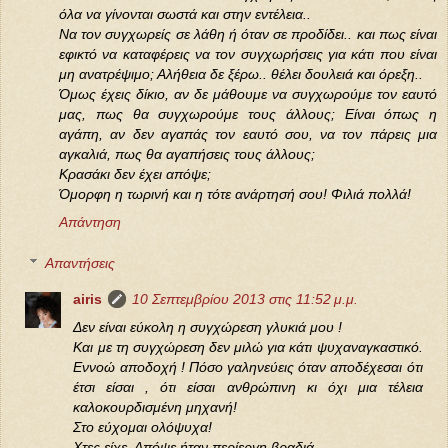
όλα να γίνονται σωστά και στην εντέλεια..
Να τον συγχωρείς σε λάθη ή όταν σε προδίδει.. και πως είναι
εφικτό να καταφέρεις να τον συγχωρήσεις για κάτι που είναι
μη ανατρέψιμο; Αλήθεια δε ξέρω.. θέλει δουλειά και όρεξη..
Όμως έχεις δίκιο, αν δε μάθουμε να συγχωρούμε τον εαυτό
μας, πως θα συγχωρούμε τους άλλους; Είναι όπως η
αγάπη, αν δεν αγαπάς τον εαυτό σου, να τον πάρεις μια
αγκαλιά, πως θα αγαπήσεις τους άλλους;
Κρασάκι δεν έχει απόψε;
Όμορφη η τωρινή και η τότε ανάρτησή σου! Φιλιά πολλά!
Απάντηση
Απαντήσεις
airis
10 Σεπτεμβρίου 2013 στις 11:52 μ.μ.
Δεν είναι εύκολη η συγχώρεση γλυκιά μου !
Και με τη συγχώρεση δεν μιλώ για κάτι ψυχαναγκαστικό.
Εννοώ αποδοχή ! Πόσο γαληνεύεις όταν αποδέχεσαι ότι
έτσι είσαι , ότι είσαι ανθρώπινη κι όχι μια τέλεια
καλοκουρδισμένη μηχανή!
Στο εύχομαι ολόψυχα!
Χτες είχε. Απόψε ήταν περίεργη βραδιά.....