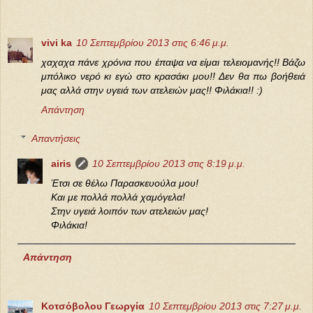
vivi ka
10 Σεπτεμβρίου 2013 στις 6:46 μ.μ.
χαχαχα πάνε χρόνια που έπαψα να είμαι τελειομανής!! Βάζω
μπόλικο νερό κι εγώ στο κρασάκι μου!! Δεν θα πω βοήθειά
μας αλλά στην υγειά των ατελειών μας!! Φιλάκια!! :)
Απάντηση
Απαντήσεις
airis
10 Σεπτεμβρίου 2013 στις 8:19 μ.μ.
Έτσι σε θέλω Παρασκευούλα μου!
Και με πολλά πολλά χαμόγελα!
Στην υγειά λοιπόν των ατελειών μας!
Φιλάκια!
Απάντηση
Κοτσόβολου Γεωργία
10 Σεπτεμβρίου 2013 στις 7:27 μ.μ.