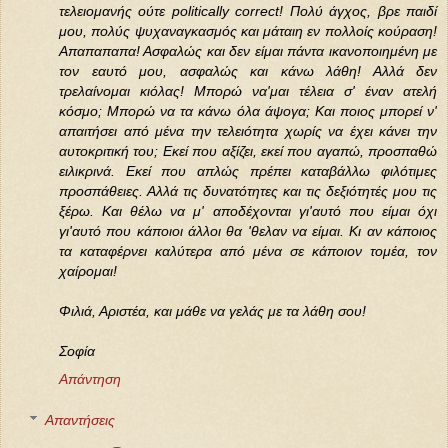
τελειομανής ούτε politically correct! Πολύ άγχος, βρε παιδί
μου, πολύς ψυχαναγκασμός και μάταιη εν πολλοίς κούραση!
Απαπαπαπα! Ασφαλώς και δεν είμαι πάντα ικανοποιημένη με
τον εαυτό μου, ασφαλώς και κάνω λάθη! Αλλά δεν
τρελαίνομαι κιόλας! Μπορώ να'μαι τέλεια σ' έναν ατελή
κόσμο; Μπορώ να τα κάνω όλα άψογα; Και ποιος μπορεί ν'
απαιτήσει από μένα την τελειότητα χωρίς να έχει κάνει την
αυτοκριτική του; Εκεί που αξίζει, εκεί που αγαπώ, προσπαθώ
ειλικρινά. Εκεί που απλώς πρέπει καταβάλλω φιλότιμες
προσπάθειες. Αλλά τις δυνατότητες και τις δεξιότητές μου τις
ξέρω. Και θέλω να μ' αποδέχονται γι'αυτό που είμαι όχι
γι'αυτό που κάποιοι άλλοι θα 'θελαν να είμαι. Κι αν κάποιος
τα καταφέρνει καλύτερα από μένα σε κάποιον τομέα, τον
χαίρομαι!
Φιλιά, Αριστέα, και μάθε να γελάς με τα λάθη σου!
Σοφία
Απάντηση
Απαντήσεις