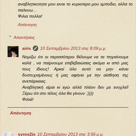
αναβλητικοτητα μου ειναι το κυριοτερο μου εμποδιο, αλλα το
παλευω...
Φιλια πολλα!
Απάντηση
Απαντήσεις
airis
10 Σεπτεμβρίου 2013 στις 8:09 μ.μ.
Νομίζω ότι οι περισσότεροι θέλουμε να τα πηγαίνουμε
καλά , να παίρνουμε επιβεβαιώσεις ακόμα κι από μας
τους ίδιους! Αρκεί όλο αυτό να μην κάνει
δυστυχισμένους ή μας αφήνει με την αίσθηση της
ανεπάρκειας.
Αναβλητική είμαι κι εγώ αλλά πλέον δεν με ενοχλεί!
Ξέρω ότι στο τέλος όλα θα γίνουν :))))
Φιλιά!
Απάντηση
syros2js
10 Σεπτεμβρίου 2013 στις 3:56 μ.μ.