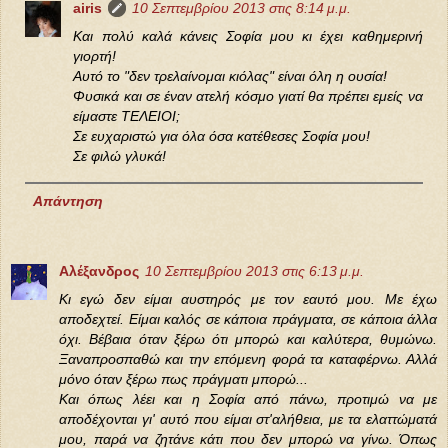
airis
10 Σεπτεμβρίου 2013 στις 8:14 μ.μ.
Και πολύ καλά κάνεις Σοφία μου κι έχει καθημερινή
γιορτή!
Αυτό το "δεν τρελαίνομαι κιόλας" είναι όλη η ουσία!
Φυσικά και σε έναν ατελή κόσμο γιατί θα πρέπει εμείς να
είμαστε ΤΕΛΕΙΟΙ;
Σε ευχαριστώ για όλα όσα κατέθεσες Σοφία μου!
Σε φιλώ γλυκά!
Απάντηση
Αλέξανδρος
10 Σεπτεμβρίου 2013 στις 6:13 μ.μ.
Κι εγώ δεν είμαι αυστηρός με τον εαυτό μου. Με έχω
αποδεχτεί. Είμαι καλός σε κάποια πράγματα, σε κάποια άλλα
όχι. Βέβαια όταν ξέρω ότι μπορώ και καλύτερα, θυμώνω.
Ξαναπροσπαθώ και την επόμενη φορά τα καταφέρνω. Αλλά
μόνο όταν ξέρω πως πράγματι μπορώ...
Και όπως λέει και η Σοφία από πάνω, προτιμώ να με
αποδέχονται γι' αυτό που είμαι στ'αλήθεια, με τα ελαττώματά
μου, παρά να ζητάνε κάτι που δεν μπορώ να γίνω. Όπως