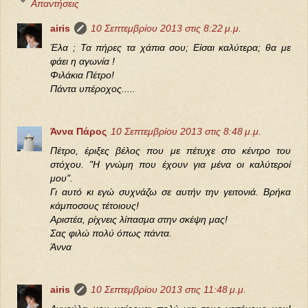
Απαντήσεις
airis
10 Σεπτεμβρίου 2013 στις 8:22 μ.μ.
Έλα ; Τα πήρες τα χάπια σου; Είσαι καλύτερα; θα με
φάει η αγωνία !
Φιλάκια Πέτρο!
Πάντα υπέροχος.....
Άννα Πάρος
10 Σεπτεμβρίου 2013 στις 8:48 μ.μ.
Πέτρο, έριξες βέλος που με πέτυχε στο κέντρο του
στόχου. "Η γνώμη που έχουν για μένα οι καλύτεροί
μου".
Γι αυτό κι εγώ συχνάζω σε αυτήν την γειτονιά. Βρήκα
κάμποσους τέτοιους!
Αριστέα, ρίχνεις λίπασμα στην σκέψη μας!
Σας φιλώ πολύ όπως πάντα.
Άννα
airis
10 Σεπτεμβρίου 2013 στις 11:48 μ.μ.