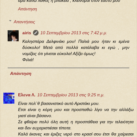
άμα κάνω λάθος ή βλακεία , κλείνομαι στον εαυτό μου
Απάντηση
Απαντήσεις
airis
10 Σεπτεμβρίου 2013 στις 7:42 μ.μ.
Καλησπέρα Δελφινάκι μου! Παλιά μου ήταν κι εμένα
δύσκολο! Μετά από πολλά κατάλαβα κι εγώ , μην
νομίζεις ότι γίνεται εύκολα! Αξίζει όμως!
Φιλιά!
Απάντηση
Ελενα Λ.
10 Σεπτεμβρίου 2013 στις 9:25 π.μ.
Είναι πολ΄θ βασανιστικό αυτό Αριστάκι μου.
Ετσι είναι η κόρη μου και προσπαθώ λίγο να την αλλάξω
γιατί είναι βάσανο.
Σε φθείρει πολύ όλη αυτή η προσπάθεια για την τελειότητα
και δεν ευχαριστιέσαι τίποτα.
Καλά έκανες και έριξες νερό στο κρασί σου έτσι θα χαίρεσαι