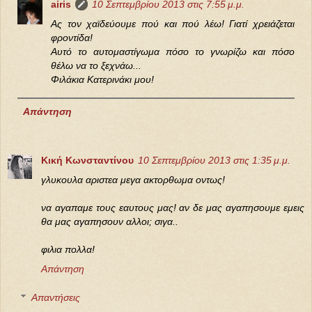
airis
10 Σεπτεμβρίου 2013 στις 7:55 μ.μ.
Ας τον χαϊδεύουμε πού και πού λέω! Γιατί χρειάζεται
φροντίδα!
Αυτό το αυτομαστίγωμα πόσο το γνωρίζω και πόσο
θέλω να το ξεχνάω...
Φιλάκια Κατερινάκι μου!
Απάντηση
Κική Κωνσταντίνου
10 Σεπτεμβρίου 2013 στις 1:35 μ.μ.
γλυκουλα αριστεα μεγα ακτορθωμα οντως!
να αγαπαμε τους εαυτους μας! αν δε μας αγαπησουμε εμεις
θα μας αγαπησουν αλλοι; σιγα..
φιλια πολλα!
Απάντηση
Απαντήσεις