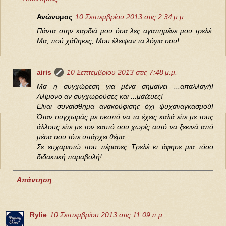
Ανώνυμος
10 Σεπτεμβρίου 2013 στις 2:34 μ.μ.
Πάντα στην καρδιά μου όσα λες αγαπημένε μου τρελέ.
Μα, πού χάθηκες; Μου έλειψαν τα λόγια σου!...
airis
10 Σεπτεμβρίου 2013 στις 7:48 μ.μ.
Μα η συγχώρεση για μένα σημαίνει ...απαλλαγή!
Αλίμονο αν συγχωρούσες και ...μάζευες!
Είναι συναίσθημα ανακούφισης όχι ψυχαναγκασμού!
Όταν συγχωράς με σκοπό να τα έχεις καλά είτε με τους
άλλους είτε με τον εαυτό σου χωρίς αυτό να ξεκινά από
μέσα σου τότε υπάρχει θέμα.....
Σε ευχαριστώ που πέρασες Τρελέ κι άφησε μια τόσο
διδακτική παραβολή!
Απάντηση
Rylie
10 Σεπτεμβρίου 2013 στις 11:09 π.μ.