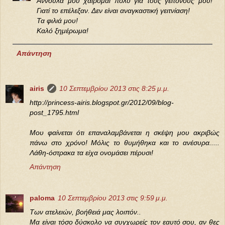
Αννούλα μου χαίρομαι πολύ για τους γειτόνους μου!
Γιατί το επέλεξαν. Δεν είναι αναγκαστική γειτνίαση!
Τα φιλιά μου!
Καλό ξημέρωμα!
Απάντηση
airis
10 Σεπτεμβρίου 2013 στις 8:25 μ.μ.
http://princess-airis.blogspot.gr/2012/09/blog-
post_1795.html
Μου φαίνεται ότι επαναλαμβάνεται η σκέψη μου ακριβώς
πάνω στο χρόνο! Μόλις το θυμήθηκα και το ανέσυρα.....
Λάθη-όστρακα τα είχα ονομάσει πέρυσι!
Απάντηση
paloma
10 Σεπτεμβρίου 2013 στις 9:59 μ.μ.
Των ατελειών, βοήθειά μας λοιπόν..
Μα είναι τόσο δύσκολο να συγχωρείς τον εαυτό σου, αν θες