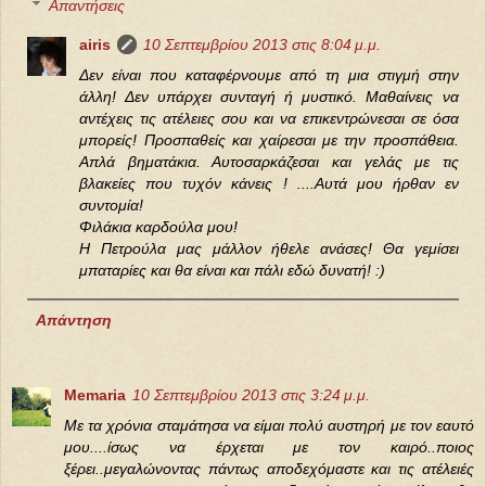
Απαντήσεις
airis
10 Σεπτεμβρίου 2013 στις 8:04 μ.μ.
Δεν είναι που καταφέρνουμε από τη μια στιγμή στην
άλλη! Δεν υπάρχει συνταγή ή μυστικό. Μαθαίνεις να
αντέχεις τις ατέλειες σου και να επικεντρώνεσαι σε όσα
μπορείς! Προσπαθείς και χαίρεσαι με την προσπάθεια.
Απλά βηματάκια. Αυτοσαρκάζεσαι και γελάς με τις
βλακείες που τυχόν κάνεις ! ....Αυτά μου ήρθαν εν
συντομία!
Φιλάκια καρδούλα μου!
Η Πετρούλα μας μάλλον ήθελε ανάσες! Θα γεμίσει
μπαταρίες και θα είναι και πάλι εδώ δυνατή! :)
Απάντηση
Memaria
10 Σεπτεμβρίου 2013 στις 3:24 μ.μ.
Με τα χρόνια σταμάτησα να είμαι πολύ αυστηρή με τον εαυτό
μου....ίσως να έρχεται με τον καιρό..ποιος
ξέρει..μεγαλώνοντας πάντως αποδεχόμαστε και τις ατέλειές