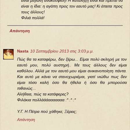
είναι μεγάλη ανακούφιση! Η κατάληξη είναι και πρέπει να
είναι η ίδια: η αγάπη προς τον εαυτό μας! Κι έπειτα προς
τους άλλους!
Φιλιά πολλά!
Απάντηση
Nasta
10 Σεπτεμβρίου 2013 στις 3:03 μ.μ.
Πώς θα τα καταφέρω, δεν ξέρω... Είμαι πολύ σκληρή με τον
εαυτό μου, πολύ αυστηρή.. Με τους άλλους δεν είμαι
καθόλου. Αλλά με τον εαυτό μου είμαι ανικανοποίητη πάντα.
Και αυτό με κάνει να στενοχωριέμαι, γιατί νιώθω πως δεν
είμαι τόσο καλή όσο θα ήθελα ή όσο θα μπορούσα
πιθανώς...
Αλήθεια, πώς τα κατάφερες?
Φιλάκια πολλάάάααααααα :* :* :*
Υ.Γ. Η Πέτρα πού χάθηκε; Ξέρεις;
Απάντηση