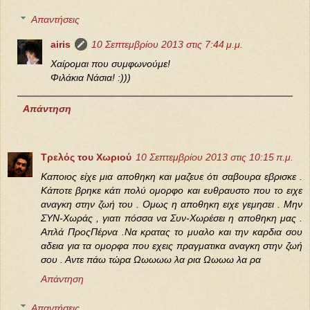
Απαντήσεις
airis
10 Σεπτεμβρίου 2013 στις 7:44 μ.μ.
Χαίρομαι που συμφωνούμε!
Φιλάκια Νάσια! :)))
Απάντηση
Τρελός του Χωριού
10 Σεπτεμβρίου 2013 στις 10:15 π.μ.
Καποιος είχε μια αποθηκη και μαζευε ότι σαβουρα εβρισκε .
Κάποτε βρηκε κάτι πολύ ομορφο και ευθραυστο που το ειχε
αναγκη στην ζωή του . Ομως η αποθηκη ειχε γεμησει . Μην
ΣΥΝ-Χωράς , γιατι πόσσα να Συν-Χωρέσει η αποθηκη μας .
Απλά ΠροςΠέρνα .Να κρατας το μυαλο και την καρδια σου
αδεια για τα ομορφα που εχεις πραγματικα αναγκη στην ζωή
σου . Αντε πάω τώρα Ωωωωω λα ρια Ωωωω λα ρα
Απάντηση
Απαντήσεις