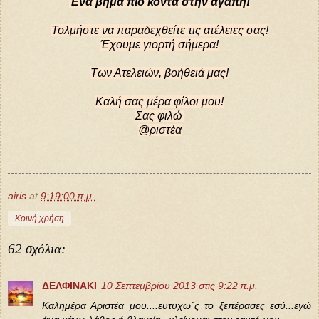
Ένα βήμα πιο κοντά στην αγάπη!
Τολμήστε να παραδεχθείτε τις ατέλειες σας!
Έχουμε γιορτή σήμερα!
Των Ατελειών, βοήθειά μας!
Καλή σας μέρα φίλοι μου!
Σας φιλώ
@ριστέα
airis
at
9:19:00 π.μ.
Κοινή χρήση
62 σχόλια:
ΔΕΛΦΙΝΑΚΙ
10 Σεπτεμβρίου 2013 στις 9:22 π.μ.
Καλημέρα Αριστέα μου....ευτυχω΄ς το ξεπέρασες εσύ...εγώ