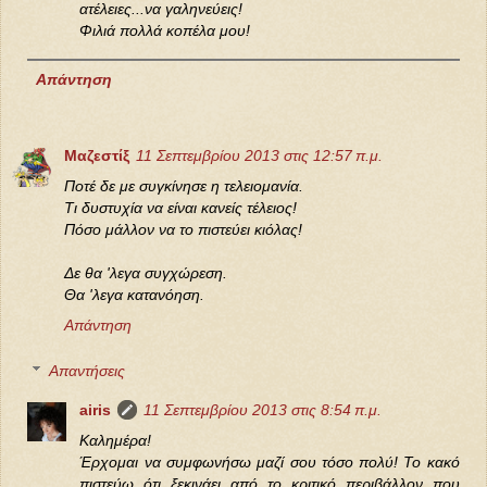
ατέλειες...να γαληνεύεις!
Φιλιά πολλά κοπέλα μου!
Απάντηση
Μαζεστίξ
11 Σεπτεμβρίου 2013 στις 12:57 π.μ.
Ποτέ δε με συγκίνησε η τελειομανία.
Τι δυστυχία να είναι κανείς τέλειος!
Πόσο μάλλον να το πιστεύει κιόλας!
Δε θα 'λεγα συγχώρεση.
Θα 'λεγα κατανόηση.
Απάντηση
Απαντήσεις
airis
11 Σεπτεμβρίου 2013 στις 8:54 π.μ.
Καλημέρα!
Έρχομαι να συμφωνήσω μαζί σου τόσο πολύ! Το κακό
πιστεύω ότι ξεκινάει από το κριτικό περιβάλλον που