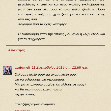
μεγαλώνεις κι από κει και πέρα νιώθεις εγκλωβισμένος
γιατί δεν είσαι όλα όσα κάποιοι άλλοι ήθελαν! Πόση
εσωτερική αναζήτηση χρειάζεται για να είσαι οκ με τις
ατέλειες σου...
Χαίρομαι που τα έχεις καταφέρει!
Η Κατανόηση κατά την άποψή μου είναι η λέξη κλειδί και
για τη συγχώρεση.
Απάντηση
agriomeli
11 Σεπτεμβρίου 2013 στις 12:58 π.μ.
Θελουμε πολυ δουλεια ακομα,καλη μου,
για να μιλησουμε για νεροκρασα.
Μια ματια τριγυρω μας(οχι σε αλλους,σε εμας)
και θα σιωπησουμε...για παντα...
περιμενοντας.
Καλοξημερωμαεναναμονη
Απάντηση