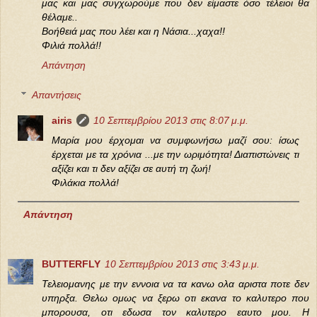
μας και μας συγχωρούμε που δεν είμαστε όσο τέλειοι θα
θέλαμε..
Βοήθειά μας που λέει και η Νάσια...χαχα!!
Φιλιά πολλά!!
Απάντηση
Απαντήσεις
airis
10 Σεπτεμβρίου 2013 στις 8:07 μ.μ.
Μαρία μου έρχομαι να συμφωνήσω μαζί σου: ίσως
έρχεται με τα χρόνια ...με την ωριμότητα! Διαπιστώνεις τι
αξίζει και τι δεν αξίζει σε αυτή τη ζωή!
Φιλάκια πολλά!
Απάντηση
BUTTERFLY
10 Σεπτεμβρίου 2013 στις 3:43 μ.μ.
Τελειομανης με την εννοια να τα κανω ολα αριστα ποτε δεν
υπηρξα. Θελω ομως να ξερω οτι εκανα το καλυτερο που
μπορουσα, οτι εδωσα τον καλυτερο εαυτο μου. Η