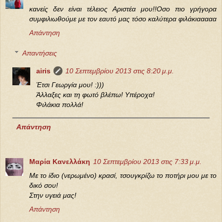
κανείς δεν είναι τέλειος Αριστέα μου!!Οσο πιο γρήγορα
συμφιλιωθούμε με τον εαυτό μας τόσο καλύτερα φιλάκιααααα
Απάντηση
Απαντήσεις
airis
10 Σεπτεμβρίου 2013 στις 8:20 μ.μ.
Έτσι Γεωργία μου! :)))
Άλλαξες και τη φωτό βλέπω! Υπέροχα!
Φιλάκια πολλά!
Απάντηση
Μαρία Κανελλάκη
10 Σεπτεμβρίου 2013 στις 7:33 μ.μ.
Με το ίδιο (νερωμένο) κρασί, τσουγκρίζω το ποτήρι μου με το
δικό σου!
Στην υγειά μας!
Απάντηση