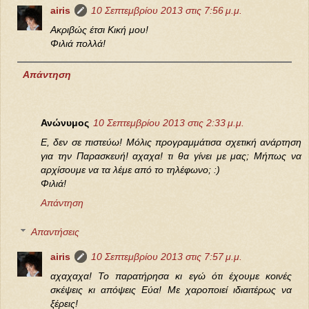
airis
10 Σεπτεμβρίου 2013 στις 7:56 μ.μ.
Ακριβώς έτσι Κική μου!
Φιλιά πολλά!
Απάντηση
Ανώνυμος
10 Σεπτεμβρίου 2013 στις 2:33 μ.μ.
E, δεν σε πιστεύω! Μόλις προγραμμάτισα σχετική ανάρτηση
για την Παρασκευή! αχαχα! τι θα γίνει με μας; Μήπως να
αρχίσουμε να τα λέμε από το τηλέφωνο; :)
Φιλιά!
Απάντηση
Απαντήσεις
airis
10 Σεπτεμβρίου 2013 στις 7:57 μ.μ.
αχαχαχα! Το παρατήρησα κι εγώ ότι έχουμε κοινές
σκέψεις κι απόψεις Εύα! Με χαροποιεί ιδιαιτέρως να
ξέρεις!